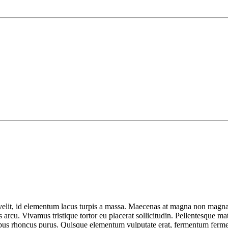
t velit, id elementum lacus turpis a massa. Maecenas at magna non magna
 arcu. Vivamus tristique tortor eu placerat sollicitudin. Pellentesque mat
, finibus rhoncus purus. Quisque elementum vulputate erat, fermentum fer